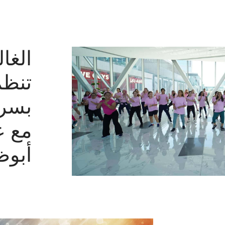
الغال
تنظم
بسرط
مع ع
أبوظ