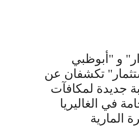
ار" و "أبوظبي
تثمار" تكشفان عن
ة جديدة لمكافآت
امة في الغاليريا
ة المارية