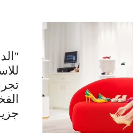
"الد
للاس
تجرب
الفخ
جزير