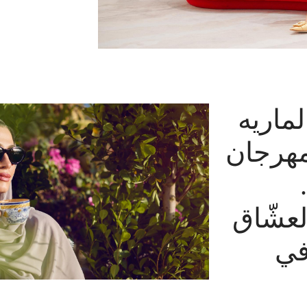
لماريه
مهرجان
لعشّاق
في