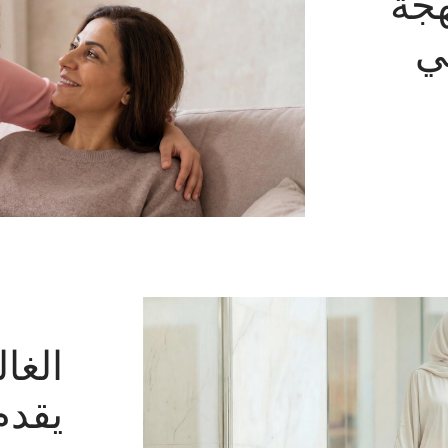
هجة
في
الغال