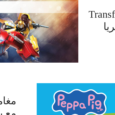
Transform
يا
مغام
مع بي