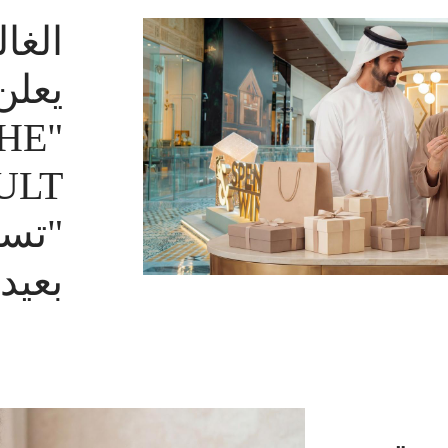
الغال
يعلن
THE
"تسوّ
بعيد