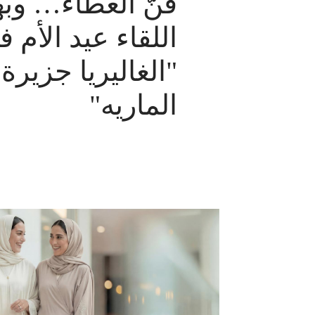
فنّ العطاء… وب
اللقاء عيد الأم 
"الغاليريا جزيرة
الماريه"