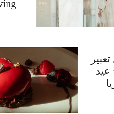
ving
تعبير
 عيد
ا