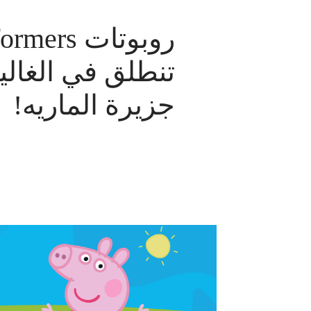
روبوتات ers
تنطلق في الغالير
جزيرة الماريه!