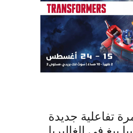
رة تفاعلية جديدة
با بيغ في الغاليريا